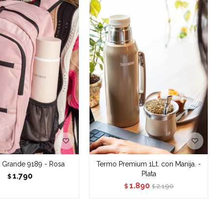
 Grande 9189 - Rosa
Termo Premium 1Lt. con Manija. -
Plata
1.790
$
1.890
2.190
$
$