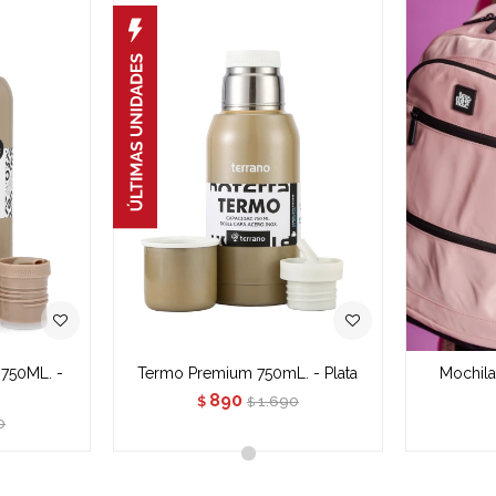
750ML. -
Termo Premium 750mL. - Plata
Mochila
890
1.690
$
$
0