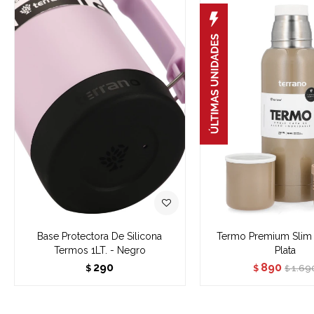
Base Protectora De Silicona
Termo Premium Slim 
Termos 1LT. - Negro
Plata
290
890
1.69
$
$
$