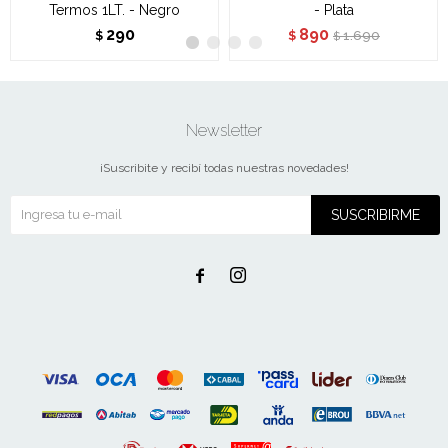
Termos 1LT. - Negro
- Plata
290
890
1.690
$
$
$
Newsletter
¡Suscribite y recibí todas nuestras novedades!
SUSCRIBIRME

