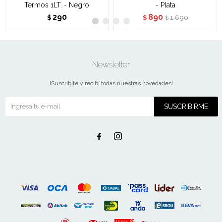
Termos 1LT. - Negro
- Plata
290
890
1.690
$
$
$
Newsletter
¡Suscribite y recibí todas nuestras novedades!
SUSCRIBIRME

