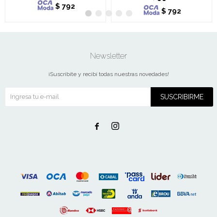
$
792
$
792
Newsletter
¡Suscribite y recibí todas nuestras novedades!
SUSCRIBIRME

