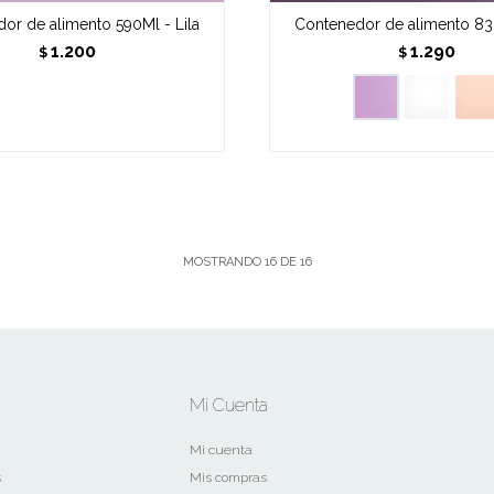
or de alimento 590Ml - Lila
Contenedor de alimento 830
1.200
1.290
$
$
MOSTRANDO
16
DE
16
Mi Cuenta
Mi cuenta
s
Mis compras