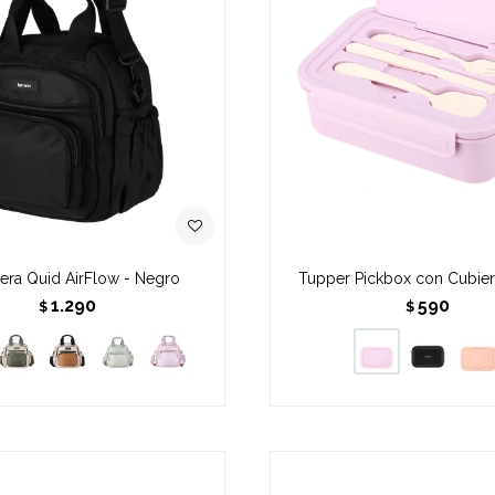
era Quid AirFlow - Negro
Tupper Pickbox con Cubiert
1.290
590
$
$