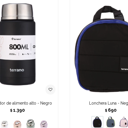
or de alimento alto - Negro
Lonchera Luna - Ne
1.390
690
$
$