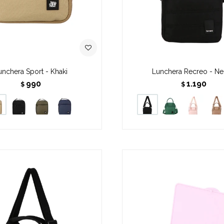
unchera Sport - Khaki
Lunchera Recreo - N
990
1.190
$
$