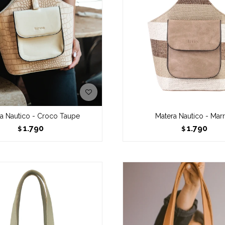
a Nautico - Croco Taupe
Matera Nautico - Mar
1.790
1.790
$
$