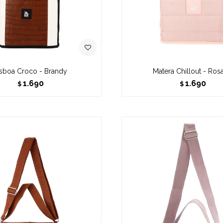
isboa Croco - Brandy
Matera Chillout - Ros
1.690
1.690
$
$