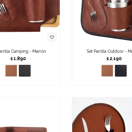
arrilla Camping - Marrón
Set Parrilla Outdoor - M
1.890
2.190
$
$