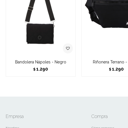
Bandolera Nápoles - Negro
Riñonera Terrano 
1.290
1.290
$
$
Empresa
Compra
Nosotros
Cómo comprar