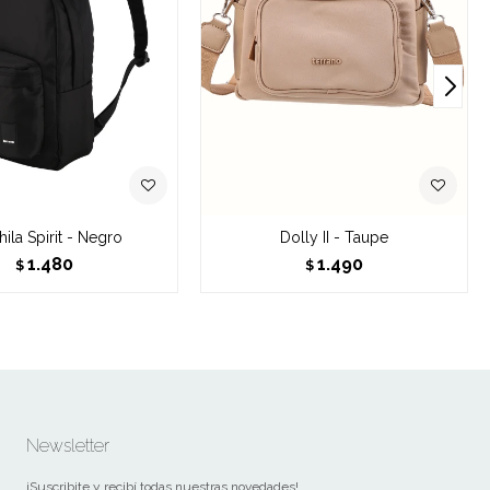
ila Spirit - Negro
Dolly II - Taupe
1.480
1.490
$
$
Newsletter
¡Suscribite y recibí todas nuestras novedades!