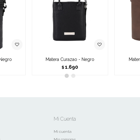
 Negro
Matera Curazao - Negro
Mater
1.690
$
Mi Cuenta
Mi cuenta
s
Mis compras