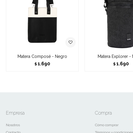
Matera Composé - Negro
Matera Explorer -
1.690
1.690
$
$
Empresa
Compra
Nosotros
Cómo comprar
Contacto
Términos y condicione