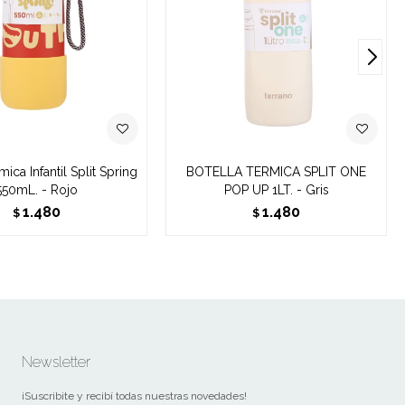
mica Infantil Split Spring
BOTELLA TERMICA SPLIT ONE
550mL. - Rojo
POP UP 1LT. - Gris
1.480
1.480
$
$
Newsletter
¡Suscribite y recibí todas nuestras novedades!