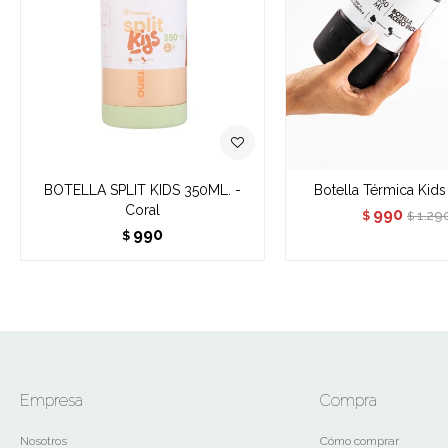
BOTELLA SPLIT KIDS 350ML. -
Botella Térmica Kids
Coral
990
1.29
$
$
990
$
Empresa
Compra
Nosotros
Cómo comprar