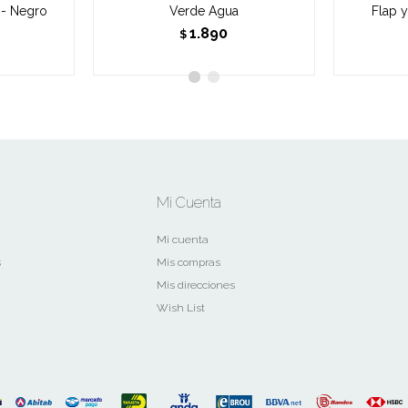
 - Negro
Verde Agua
Flap 
1.890
$
Mi Cuenta
Mi cuenta
s
Mis compras
Mis direcciones
Wish List