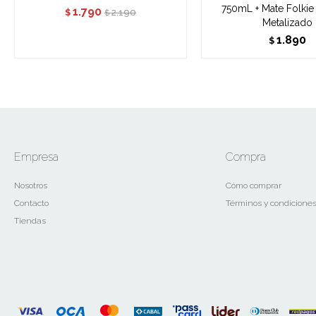
750mL + Mate Folkie
1.790
2.190
$
$
Metalizado
1.890
$
Empresa
Compra
Nosotros
Cómo comprar
Contacto
Términos y condicione
Tiendas