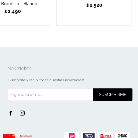
y Bombilla - Blanco
2.520
$
2.490
$
Newsletter
¡Suscribite y recibí todas nuestras novedades!
SUSCRIBIRME

