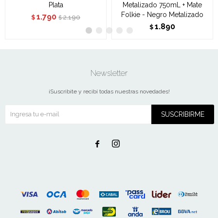
Plata
Metalizado 750mL + Mate
Folkie - Negro Metalizado
1.790
2.190
$
$
1.890
$
Newsletter
¡Suscribite y recibí todas nuestras novedades!
SUSCRIBIRME

