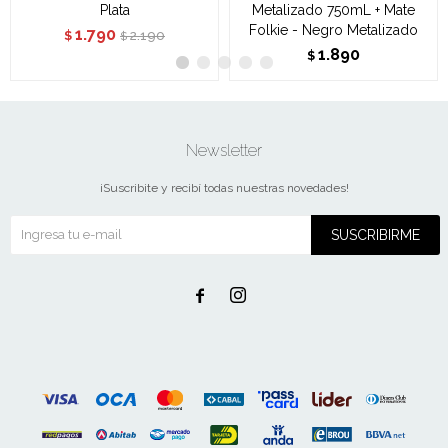
Plata
Metalizado 750mL + Mate
Folkie - Negro Metalizado
1.790
2.190
$
$
1.890
$
Newsletter
¡Suscribite y recibí todas nuestras novedades!
SUSCRIBIRME

