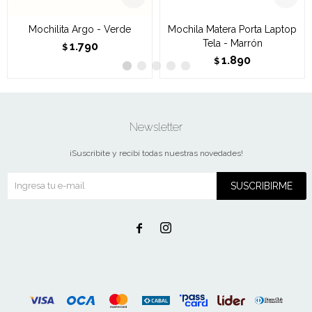
Mochilita Argo - Verde
Mochila Matera Porta Laptop
Tela - Marrón
1.790
$
1.890
$
Newsletter
¡Suscribite y recibí todas nuestras novedades!
SUSCRIBIRME

