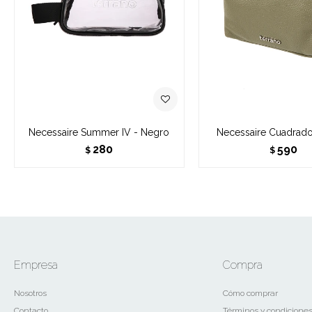
Necessaire Summer IV - Negro
Necessaire Cuadrado
280
590
$
$
Empresa
Compra
Nosotros
Cómo comprar
Contacto
Términos y condicione