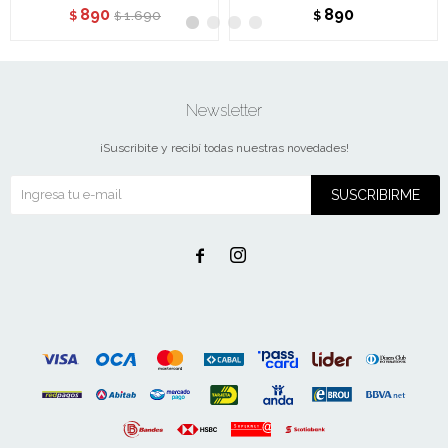
890
890
1.690
$
$
$
Newsletter
¡Suscribite y recibí todas nuestras novedades!
SUSCRIBIRME

