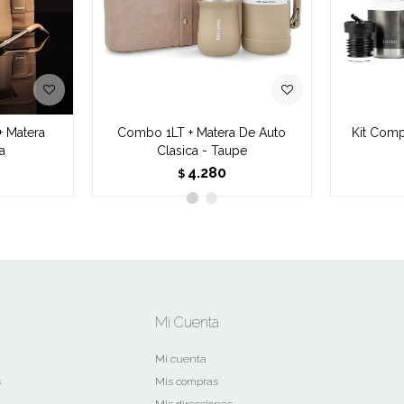
+ Matera
Combo 1LT + Matera De Auto
Kit Comp
a
Clasica - Taupe
4.280
$
Mi Cuenta
Mi cuenta
s
Mis compras
Mis direcciones