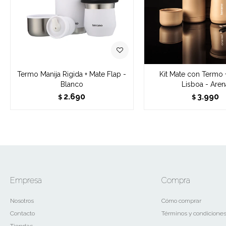
Termo Manija Rigida + Mate Flap -
Kit Mate con Termo 
Blanco
Lisboa - Aren
2.690
3.990
$
$
Empresa
Compra
Nosotros
Cómo comprar
Contacto
Términos y condicione
Tiendas