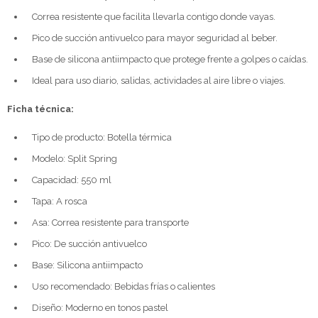
Correa resistente que facilita llevarla contigo donde vayas.
Pico de succión antivuelco para mayor seguridad al beber.
Base de silicona antiimpacto que protege frente a golpes o caídas.
Ideal para uso diario, salidas, actividades al aire libre o viajes.
Ficha técnica:
Tipo de producto: Botella térmica
Modelo: Split Spring
Capacidad: 550 ml
Tapa: A rosca
Asa: Correa resistente para transporte
Pico: De succión antivuelco
Base: Silicona antiimpacto
Uso recomendado: Bebidas frías o calientes
Diseño: Moderno en tonos pastel