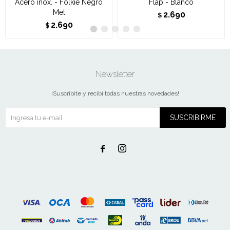
Acero inox. - Folkie Negro
Flap - Blanco
Met
2.690
$
2.690
$
Newsletter
¡Suscribite y recibí todas nuestras novedades!
SUSCRIBIRME

