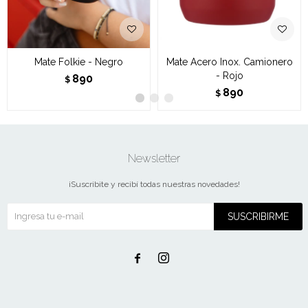
Mate Folkie - Negro
Mate Acero Inox. Camionero
- Rojo
890
$
890
$
Newsletter
¡Suscribite y recibí todas nuestras novedades!
SUSCRIBIRME

