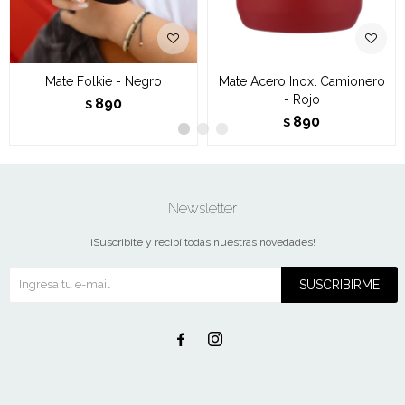
Mate Folkie - Negro
Mate Acero Inox. Camionero
- Rojo
890
$
890
$
Newsletter
¡Suscribite y recibí todas nuestras novedades!
SUSCRIBIRME

