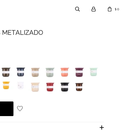
0
$
IS METALIZADO