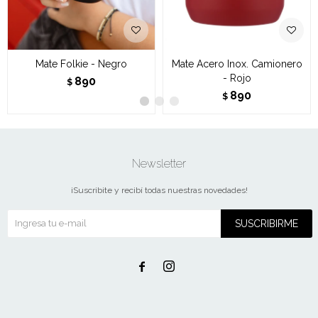
Mate Folkie - Negro
Mate Acero Inox. Camionero
- Rojo
890
$
890
$
Newsletter
¡Suscribite y recibí todas nuestras novedades!
SUSCRIBIRME

