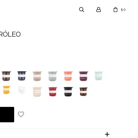
0
$
TRÓLEO