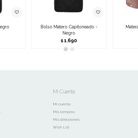
Negro
Bolso Matero Capitoneado -
Mater
Negro
1.690
$
Mi Cuenta
Mi cuenta
s
Mis compras
Mis direcciones
Wish List