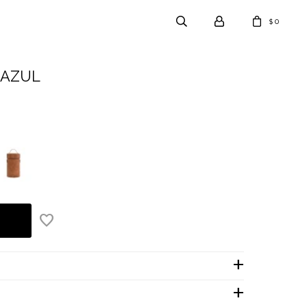
0
$
 AZUL