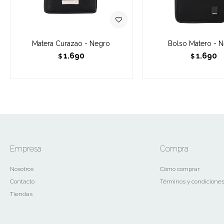
Matera Curazao - Negro
Bolso Matero - 
1.690
1.690
$
$
Empresa
Compra
Nosotros
Cómo comprar
Contacto
Términos y condicione
Tiendas