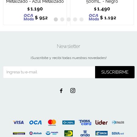
Metalizado - Azul Metalizado
500mL. - Negro
1.190
1.490
$
$
$
952
$
1.192
Newsletter
¡Suscribite y recibí todas nuestras novedades!
SUSCRIBIRME

